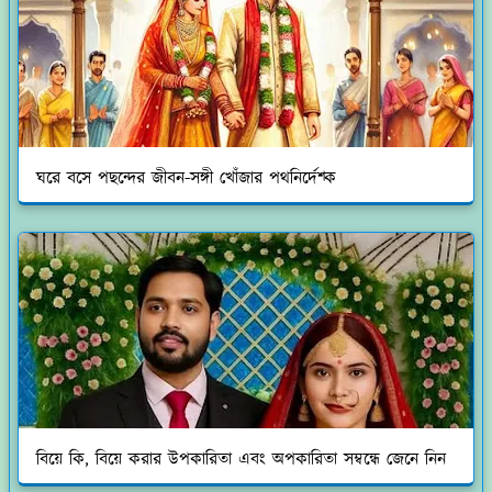
ঘরে বসে পছন্দের জীবন-সঙ্গী খোঁজার পথনির্দেশ্ক
বিয়ে কি, বিয়ে করার উপকারিতা এবং অপকারিতা সম্বন্ধে জেনে নিন