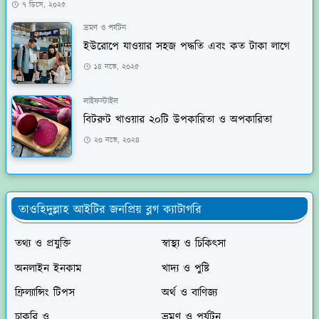
৭ ডিসে, ২০২৫
ভ্রমণ ও পর্যটন
ইউরোপে যাওয়ার সহজ পদ্ধতি এবং কত টাকা লাগে
১৪ নভে, ২০২৫
লাইফস্টাইল
বিটরুট খাওয়ার ২০টি উপকারিতা ও অপকারিতা
২০ নভে, ২০২৪
তাওহিদুল্লাহ আইটির জনপ্রিয় ব্লগ ক্যাটাগরি
তথ্য ও প্রযুক্তি
স্বাস্থ্য ও চিকিৎসা
অনলাইন ইনকাম
খাদ্য ও পুষ্টি
ফ্রিল্যান্সিং টিপস
অর্থ ও বাণিজ্য
চাকরি ও
ভ্রমণ ও পর্যটন