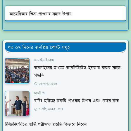
আমেরিকার ভিসা পাওয়ার সহজ উপায়
গত ০৭ দিনের জনপ্রিয় পোস্ট সমূহ
অনলাইন ইনকাম
অনলাইনের মাধ্যমে আনলিমিটেড ইনকাম করার সহজ
পদ্ধতি
২৭ আগ, ২০২৫
চাকরি ও
বায়িং হাউজে চাকরি পাওয়ার উপায় এবং বেতন কত
৭ এপ্রি, ২০২৫
1
ইন্জিনিয়ারিংএ ভর্তি পরীক্ষার প্রস্তুতি কিভাবে নিবেন