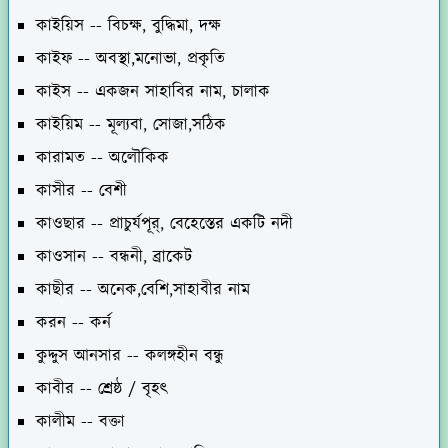
কাইয়িস -- বিচক্ষ, বুদ্ধিমা, দক্ষ
কাইফ -- অবস্থা,মনোভা, প্রকৃতি
কাইস -- একজন সাহাবির নাম, চালাক
কাইয়িম -- মূল্যবা, সোজা,সঠিক
কারামত -- অলৌকিক
কাসীর -- বেশী
কাওছার -- প্রাচুর্যপূর্, বেহেস্তের একটি নদী
কাওসান -- বন্ধনী, ব্রাকেট
কাছীর -- অনেক,বেশি,সাহাবীর নাম
করন -- কর্ন
কুদ্দুস আনসার -- কলঙ্গহীন বন্ধু
কাবীর -- শ্রেষ্ঠ / বৃহৎ
কালীম -- বক্তা