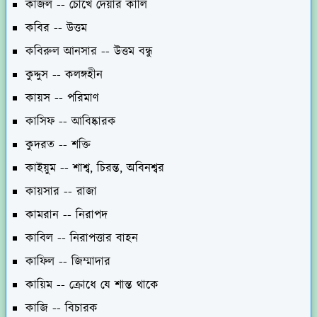
কাজল -- চোখে দেয়ার কালি
কবির -- উত্তম
কবিরুল আনসার -- উত্তম বন্ধু
কুদ্দুস -- কলঙ্গহীন
কায়স -- পরিমাণ
কাসিফ -- আবিষ্কারক
কুদরত -- শক্তি
কাইয়ুম -- শাশ্ব, চিরন্ত, অবিনশ্বর
কায়সার -- রাজা
কামরান -- নিরাপদ
কাবিল -- নিরাপত্তার বাহন
কাফিল -- জিম্মাদার
কায়িম -- ক্রোধে যে শান্ত থাকে
কাজি -- বিচারক