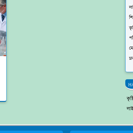
ল
শি
কৃ
প
ম
চা
H
কৃষ
লা