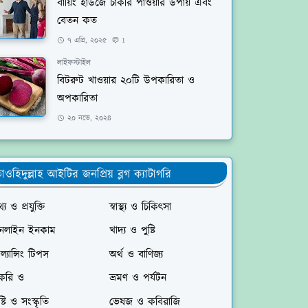
বায়িং হাউজে চাকরি পাওয়ার উপায় এবং
বেতন কত
৭ এপ্রি, ২০২৫
1
লাইফস্টাইল
বিটরুট খাওয়ার ২০টি উপকারিতা ও
অপকারিতা
২০ নভে, ২০২৪
াওহিদুল্লাহ আইটির জনপ্রিয় ব্লগ ক্যাটাগরি
্য ও প্রযুক্তি
স্বাস্থ্য ও চিকিৎসা
নলাইন ইনকাম
খাদ্য ও পুষ্টি
রিল্যান্সিং টিপস
অর্থ ও বাণিজ্য
াকরি ও
ভ্রমণ ও পর্যটন
ষ্টি ও সংস্কৃতি
ভেষজ ও কবিরাজি