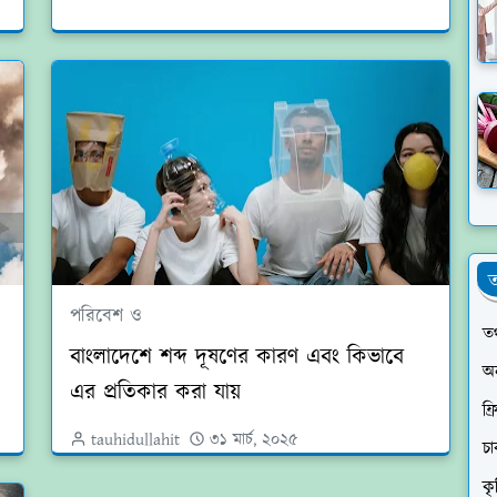
ত
পরিবেশ ও
তথ
বাংলাদেশে শব্দ দূষণের কারণ এবং কিভাবে
অ
এর প্রতিকার করা যায়
ফ্
tauhidullahit
৩১ মার্চ, ২০২৫
চ
কৃ