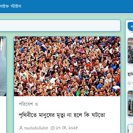
লাইফ স্টাইল
গ
ইন্
পরিবেশ ও
পৃথিবীতে মানুষের মৃত্যু না হলে কি ঘটতো
tauhidullahit
১৭ মে, ২০২৫