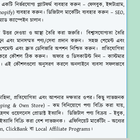
টি নির্ভরযোগ্য প্ল্যাটফর্ম ব্যবহার করুন – ফেসবুক, ইন্সটাগ্রাম,
Shopify) ব্যবহার করুন। ডিজিটাল মার্কেটিং ব্যবহার করুন – SEO,
অ্যাড ক্যাম্পেইন চালান।
্নের উত্তর দেওয়া ও আস্থা তৈরি করা জরুরি। বিশ্বাসযোগ্যতা তৈরি
রাখুন এবং মানসম্মত পণ্য/সেবা প্রদান করুন। সহজ পেমেন্ট এবং
ন পেমেন্ট এবং দ্রুত ডেলিভারি অপশন নিশ্চিত করুন। প্রতিযোগিতা
্ষণ করে কৌশল ঠিক করুন। অফার ও ডিসকাউন্ট দিন – কাস্টমার
েন। এই কৌশলগুলো অনুসরণ করলে অনলাইনে ব্যবসা সফলভাবে
চাহিদা, প্রতিযোগিতা এবং আপনার দক্ষতার ওপর। কিছু লাভজনক
ping & Own Store) – কম বিনিয়োগে পণ্য বিক্রি করা যায়,
েলথ ওয়েলনেস প্রোডাক্ট ইত্যাদি। ডিজিটাল পণ্য বিক্রয় – ইবুক,
 ইত্যাদি বিক্রি করা বেশ লাভজনক। এফিলিয়েট মার্কেটিং – অন্যের
on, ClickBank বা Local Affiliate Programs।