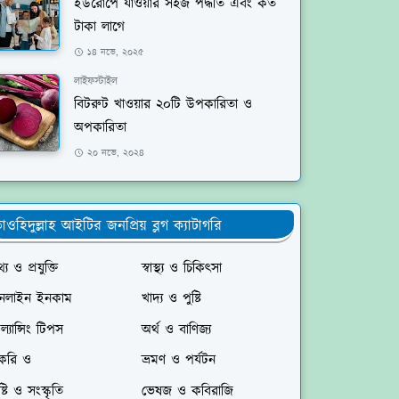
ইউরোপে যাওয়ার সহজ পদ্ধতি এবং কত
টাকা লাগে
১৪ নভে, ২০২৫
লাইফস্টাইল
বিটরুট খাওয়ার ২০টি উপকারিতা ও
অপকারিতা
২০ নভে, ২০২৪
াওহিদুল্লাহ আইটির জনপ্রিয় ব্লগ ক্যাটাগরি
্য ও প্রযুক্তি
স্বাস্থ্য ও চিকিৎসা
নলাইন ইনকাম
খাদ্য ও পুষ্টি
রিল্যান্সিং টিপস
অর্থ ও বাণিজ্য
াকরি ও
ভ্রমণ ও পর্যটন
ষ্টি ও সংস্কৃতি
ভেষজ ও কবিরাজি