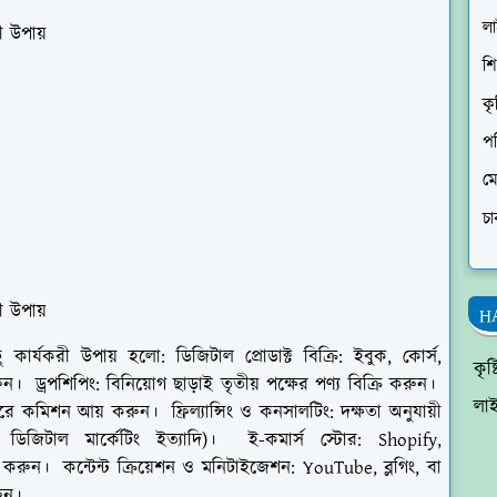
ল
ী উপায়
শি
কৃ
প
ম
চা
ী উপায়
H
র্যকরী উপায় হলো: ডিজিটাল প্রোডাক্ট বিক্রি: ইবুক, কোর্স,
কৃষ
ন। ড্রপশিপিং: বিনিয়োগ ছাড়াই তৃতীয় পক্ষের পণ্য বিক্রি করুন।
লা
 করে কমিশন আয় করুন। ফ্রিল্যান্সিং ও কনসালটিং: দক্ষতা অনুযায়ী
ং, ডিজিটাল মার্কেটিং ইত্যাদি)। ই-কমার্স স্টোর: Shopify,
রুন। কন্টেন্ট ক্রিয়েশন ও মনিটাইজেশন: YouTube, ব্লগিং, বা
করুন।