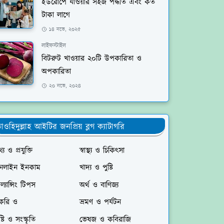
ইউরোপে যাওয়ার সহজ পদ্ধতি এবং কত
টাকা লাগে
১৪ নভে, ২০২৫
লাইফস্টাইল
বিটরুট খাওয়ার ২০টি উপকারিতা ও
অপকারিতা
২০ নভে, ২০২৪
াওহিদুল্লাহ আইটির জনপ্রিয় ব্লগ ক্যাটাগরি
্য ও প্রযুক্তি
স্বাস্থ্য ও চিকিৎসা
নলাইন ইনকাম
খাদ্য ও পুষ্টি
রিল্যান্সিং টিপস
অর্থ ও বাণিজ্য
াকরি ও
ভ্রমণ ও পর্যটন
ষ্টি ও সংস্কৃতি
ভেষজ ও কবিরাজি