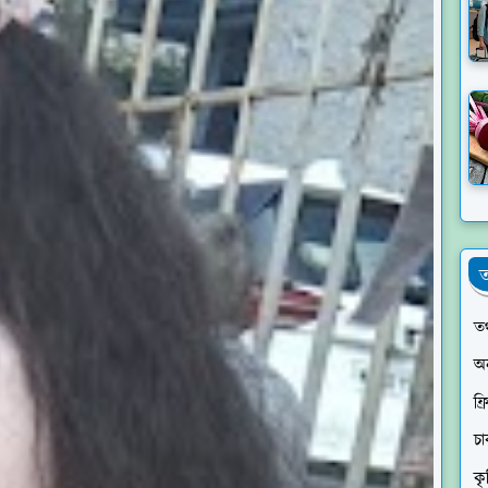
ত
তথ
অ
ফ্
চ
কৃ