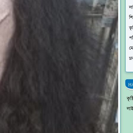
ল
শি
কৃ
প
ম
চা
H
কৃষ
লা