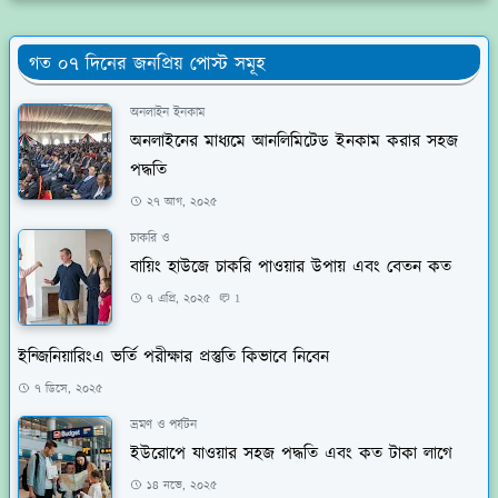
গত ০৭ দিনের জনপ্রিয় পোস্ট সমূহ
অনলাইন ইনকাম
অনলাইনের মাধ্যমে আনলিমিটেড ইনকাম করার সহজ
পদ্ধতি
২৭ আগ, ২০২৫
চাকরি ও
বায়িং হাউজে চাকরি পাওয়ার উপায় এবং বেতন কত
৭ এপ্রি, ২০২৫
1
ইন্জিনিয়ারিংএ ভর্তি পরীক্ষার প্রস্তুতি কিভাবে নিবেন
৭ ডিসে, ২০২৫
ভ্রমণ ও পর্যটন
ইউরোপে যাওয়ার সহজ পদ্ধতি এবং কত টাকা লাগে
১৪ নভে, ২০২৫