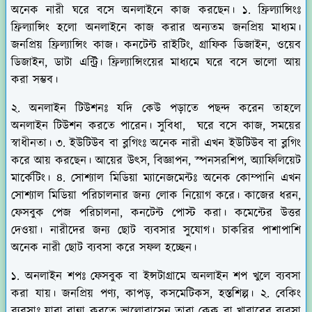
অনেক নারী ঘরে বসে অনলাইনে কাজ করছেন। ১. ফ্রিল্যান্সিংঃ
ফ্রিল্যান্সিং হলো অনলাইনে কাজ করার অন্যতম জনপ্রিয় মাধ্যম।
জনপ্রিয় ফ্রিল্যান্সিং কাজ। কনটেন্ট রাইটিং, গ্রাফিক ডিজাইন, ওয়েব
ডিজাইন, ডাটা এন্ট্রি। ফ্রিল্যান্সিংয়ের মাধ্যমে ঘরে বসে ভালো আয়
করা সম্ভব।
২. অনলাইন টিউশনঃ যদি কেউ পড়াতে পছন্দ করেন তাহলে
অনলাইন টিউশন করতে পারেন। সুবিধা, ঘরে বসে কাজ, সময়ের
স্বাধীনতা। ৩. ইউটিউব বা ব্লগিংঃ অনেক নারী এখন ইউটিউব বা ব্লগিং
করে আয় করছেন। আয়ের উৎস, বিজ্ঞাপন, স্পনসরশিপ, অ্যাফিলিয়েট
মার্কেটিং। ৪. সোশ্যাল মিডিয়া ম্যানেজমেন্টঃ অনেক কোম্পানি এখন
সোশ্যাল মিডিয়া পরিচালনার জন্য লোক নিয়োগ করে। কাজের ধরন,
ফেসবুক পেজ পরিচালনা, কনটেন্ট পোস্ট করা। কমেন্টের উত্তর
দেওয়া। নারীদের জন্য ছোট ব্যবসার সুযোগ। চাকরির পাশাপাশি
অনেক নারী ছোট ব্যবসা করে সফল হচ্ছেন।
১. অনলাইন শপঃ ফেসবুক বা ইন্সটাগ্রামে অনলাইন শপ খুলে ব্যবসা
করা যায়। জনপ্রিয় পণ্য, কাপড়, কসমেটিকস, হস্তশিল্প। ২. বেকিং
ব্যবসাঃ যারা রান্না করতে ভালোবাসেন তারা কেক বা খাবারের ব্যবসা