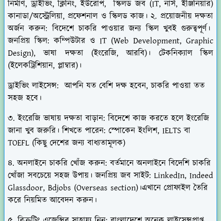
নির্মাণ, ড্রাইভিং, ক্লিনিং, ইউরোপ, স্কিলড জব (IT, নার্স, ইঞ্জিনিয়ার)
কানাডা/অস্ট্রেলিয়া, প্রফেশনাল ও স্কিলড কাজ। ২. প্রয়োজনীয় দক্ষতা
অর্জন করুন: বিদেশে চাকরি পাওয়ার জন্য স্কিল খুবই গুরুত্বপূর্ণ।
জনপ্রিয় স্কিল: কম্পিউটার ও IT (Web Development, Graphic
Design), ভাষা দক্ষতা (ইংরেজি, আরবি)। টেকনিক্যাল স্কিল
(ইলেকট্রিশিয়ান, প্লাম্বার)।
ড্রাইভিং লাইসেন্স: আপনি যত বেশি দক্ষ হবেন, চাকরি পাওয়া তত
সহজ হবে।
৩. ইংরেজি ভাষায় দক্ষতা বাড়ান: বিদেশে কাজ করতে হলে ইংরেজি
জানা খুব জরুরি। শিখতে পারেন: স্পোকেন ইংলিশ, IELTS বা
TOEFL (কিছু দেশের জন্য বাধ্যতামূলক)
৪. অনলাইনে চাকরি খোঁজ করুন: বর্তমানে অনলাইনে বিদেশি চাকরি
খোঁজা সবচেয়ে সহজ উপায়। জনপ্রিয় জব সাইট: LinkedIn, Indeed
Glassdoor, Bdjobs (Overseas section)।এখানে প্রোফাইল তৈরি
করে নিয়মিত আবেদন করুন।
৫. রিক্রুটিং এজেন্সির সাহায্য নিন: বাংলাদেশে অনেক লাইসেন্সপ্রাপ্ত