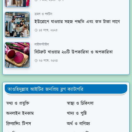
৭ এপ্রি, ২০২৫
1
ভ্রমণ ও পর্যটন
ইউরোপে যাওয়ার সহজ পদ্ধতি এবং কত টাকা লাগে
১৪ নভে, ২০২৫
লাইফস্টাইল
বিটরুট খাওয়ার ২০টি উপকারিতা ও অপকারিতা
২০ নভে, ২০২৪
তাওহিদুল্লাহ আইটির জনপ্রিয় ব্লগ ক্যাটাগরি
তথ্য ও প্রযুক্তি
স্বাস্থ্য ও চিকিৎসা
অনলাইন ইনকাম
খাদ্য ও পুষ্টি
ফ্রিল্যান্সিং টিপস
অর্থ ও বাণিজ্য