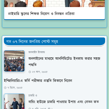
প্রাইমারি স্কুলের শিক্ষক নিয়োগ ও নিবন্ধন প্রক্রিয়া
গত ০৭ দিনের জনপ্রিয় পোস্ট সমূহ
অনলাইন ইনকাম
অনলাইনের মাধ্যমে আনলিমিটেড ইনকাম করার সহজ
পদ্ধতি
২৭ আগ, ২০২৫
ইন্জিনিয়ারিংএ ভর্তি পরীক্ষার প্রস্তুতি কিভাবে নিবেন
৭ ডিসে, ২০২৫
চাকরি ও
বায়িং হাউজে চাকরি পাওয়ার উপায় এবং বেতন কত