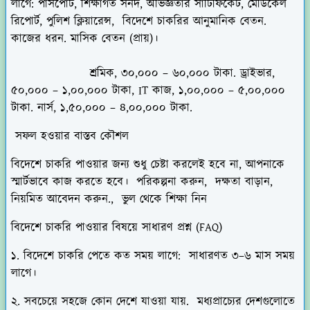
লাগে: পাসপোর্ট, শিক্ষাগত সনদ, অভিজ্ঞতার সার্টিফিকেট, মেডিকেল
রিপোর্ট, পুলিশ ক্লিয়ারেন্স, বিদেশে চাকরির আনুমানিক বেতন.
কাজের ধরন. মাসিক বেতন (প্রায়)।
শ্রমিক, ৩০,০০০ – ৬০,০০০ টাকা. ড্রাইভার,
৫০,০০০ – ১,০০,০০০ টাকা, IT কাজ, ১,০০,০০০ – ৫,০০,০০০
টাকা. নার্স, ১,৫০,০০০ – ৪,০০,০০০ টাকা.
সফল হওয়ার বাস্তব কৌশল
বিদেশে চাকরি পাওয়ার জন্য শুধু চেষ্টা করলেই হবে না, আপনাকে
স্মার্টভাবে কাজ করতে হবে। পরিকল্পনা করুন, দক্ষতা বাড়ান,
নিয়মিত আবেদন করুন., ভুল থেকে শিক্ষা নিন
বিদেশে চাকরি পাওয়ার বিষয়ে
সাধারণ প্রশ্ন (FAQ)
১. বিদেশে চাকরি পেতে কত সময় লাগে: সাধারণত ৩–৬ মাস সময়
লাগে।
২. সবচেয়ে সহজে কোন দেশে যাওয়া যায়. মধ্যপ্রাচ্যের দেশগুলোতে