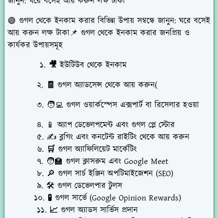
জানুন: ঘরে বসেই আয় করুন লক্ষ টাকা
🟢
গুগল থেকে ইনকাম করার বিভিন্ন উপায় সম্বন্ধে জানুন: ঘরে বসেই
আয় করুন লক্ষ টাকা
📌
গুগল থেকে ইনকাম করার জনপ্রিয় ও
কার্যকর উপায়সমূহ
১. 🎥 ইউটিউব থেকে ইনকাম
২.
🧾 গুগল অ্যাডসেন্স থেকে আয় করুন(
৩. 🧑‍💻
গুগল ওয়ার্কস্পেস এক্সপার্ট বা রিসেলার হওয়া
৪. 📱
অ্যাপ ডেভেলপমেন্ট এবং গুগল প্লে স্টোর
৫. ✍️
ব্লগিং এবং কনটেন্ট রাইটিং থেকে আয় করুন
৬. 🛒 গুগল অ্যাফিলিয়েট মার্কেটিং
৭. 🧑‍🏫
গুগল ক্লাসরুম এবং Google Meet
৮
. 🔎
গুগল সার্চ ইঞ্জিন অপটিমাইজেশন (SEO)
৯.
🛠️
গুগল ডেভেলপার টুলস
১০. 🧪 গুগল সার্ভে (Google Opinion Rewards)
১১. 📈 গুগল অ্যাডস সার্ভিস প্রদান