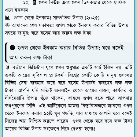
১২. 🧾 গুগল নিউজ এবং গুগল ডিসকভার থেকে ট্রাফিক
এনে ইনকাম
📊
গুগল থেকে ইনকামঃ
সাম্প্রতিক উপাত্ত (২০২৫)
🎯
আমাদের শেষ মতামতঃ গুগল থেকে ইনকাম করার বিভিন্ন উপায়
সম্বন্ধে জানুন: ঘরে বসেই আয় করুন লক্ষ টাকা
🟢
গুগল থেকে ইনকাম করার বিভিন্ন উপায়: ঘরে বসেই
আয় করুন লক্ষ টাকা
🔰 বর্তমান ডিজিটাল যুগে গুগল শুধুমাত্র একটি সার্চ ইঞ্জিন নয়—এটি
একটি আয়ের সুবিশাল প্ল্যাটফর্ম। বিশ্বের কোটি কোটি মানুষ গুগলের
বিভিন্ন সেবা ব্যবহার করে ঘরে বসেই উপার্জন করছেন লক্ষ লক্ষ
টাকা। আপনি যদি সত্যিই অনলাইন থেকে আয়ের বাস্তব, কার্যকর ও
দীর্ঘমেয়াদি উপায় খুঁজে থাকেন, তাহলে গুগল হতে পারে আপনার
স্বপ্নপূরণের সিঁড়ি। এই আর্টিকেলে আমরা বিস্তারিতভাবে জানবো গুগল
থেকে ইনকাম করার ১২টি মূল পদ্ধতি, যার মাধ্যমে আপনি ঘরে বসেই
নিজের আয় নিশ্চিত করতে পারেন। গুগল থেকে ঘরে বসে লক্ষ টাকা
আয়ের বিভিন্ন উপায় সংক্ষেপে নিচে দেওয়া হলোঃ