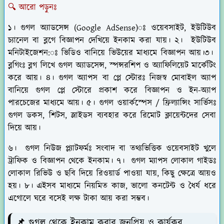
🔍 আরো পড়ুনঃ
১। গুগল অ্যাডসেন্স (Google AdSense)ঃ ওয়েবসাইট, ইউটিউব
চ্যানেল বা ব্লগে বিজ্ঞাপন দেখিয়ে ইনকাম করা যায়। ২। ইউটিউব
মনিটাইজেশন:ঃ ভিডিও বানিয়ে ভিউয়ের মাধ্যমে বিজ্ঞাপন আয়।৩।
ব্লগিংঃ ব্লগ লিখে গুগল অ্যাডসেন্স, স্পন্সরশিপ ও অ্যাফিলিয়েট মার্কেটিং
করে আয়। ৪। গুগল অ্যাপস বা প্লে স্টোরঃ নিজস্ব মোবাইল অ্যাপ
বানিয়ে গুগল প্লে স্টোরে প্রকাশ করে বিজ্ঞাপন ও ইন-অ্যাপ
পারচেজের মাধ্যমে আয়। ৫। গুগল ওয়ার্কস্পেস / ফ্রিল্যান্সিং সার্ভিসঃ
গুগল ডকস, শিটস, স্লাইডস ব্যবহার করে রিমোট ক্লায়েন্টদের সেবা
দিয়ে আয়।
৬। গুগল নিউজ প্ল্যাটফর্মঃ সংবাদ বা তথ্যভিত্তিক ওয়েবসাইট খুলে
ট্রাফিক ও বিজ্ঞাপন থেকে ইনকাম। ৭। গুগল ম্যাপস লোকাল গাইডঃ
লোকাল রিভিউ ও ছবি দিয়ে রিওয়ার্ড পাওয়া যায়, কিছু ক্ষেত্রে আয়ও
হয়। ৮। এইসব মাধ্যমে নিয়মিত কাজ, ভালো কনটেন্ট ও ধৈর্য ধরে
এগোলে ঘরে বসেই লক্ষ টাকা আয় করা সম্ভব।
📌
গুগল থেকে ইনকাম করার জনপ্রিয় ও কার্যকর