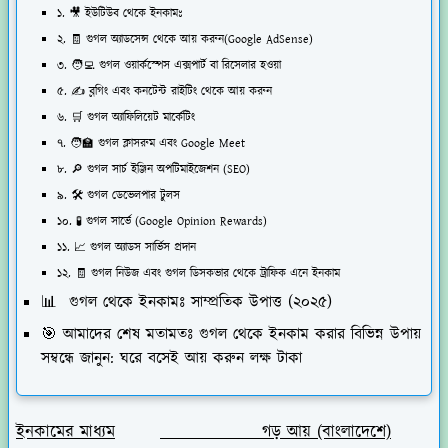
১. 🎥 ইউটিউব থেকে ইনকামঃ
২. 🧾 গুগল অ্যাডসেন্স থেকে আয় করুন(Google AdSense)
৩. 🧑‍💻 গুগল ওয়ার্কস্পেস এক্সপার্ট বা রিসেলার হওয়া
৫. ✍️ ব্লগিং এবং কনটেন্ট রাইটিং থেকে আয় করুন
৬. 🛒 গুগল অ্যাফিলিয়েট মার্কেটিং
৭. 🧑‍🏫 গুগল ক্লাসরুম এবং Google Meet
৮. 🔎 গুগল সার্চ ইঞ্জিন অপটিমাইজেশন (SEO)
৯. 🛠️ গুগল ডেভেলপার টুলস
১০. 🧪 গুগল সার্ভে (Google Opinion Rewards)
১১. 📈 গুগল অ্যাডস সার্ভিস প্রদান
১২. 🧾 গুগল নিউজ এবং গুগল ডিসকভার থেকে ট্রাফিক এনে ইনকাম
📊 গুগল থেকে ইনকামঃ সাম্প্রতিক উপাত্ত (২০২৫)
🎯 আমাদের শেষ মতামতঃ গুগল থেকে ইনকাম করার বিভিন্ন উপায়
সম্বন্ধে জানুন: ঘরে বসেই আয় করুন লক্ষ টাকা
ইনকামের মাধ্যম
গড় আয় (বাংলাদেশে)