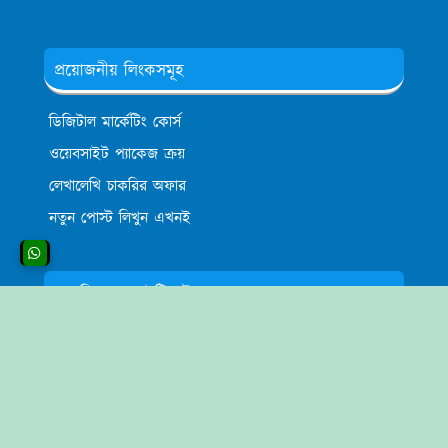
প্রয়োজনীয় লিংকসমূহ
ডিজিটাল মার্কেটিং কোর্স
ওয়েবসাইট প্যাকেজ ক্রয়
লেখালেখি চাকরির অফার
নতুন পোস্ট লিখুন এখনই
তাওহিদুল্লাহ আইটির উদ্দেশ্য
তাওহিদুল্লাহ আইটির অ্যাডমিন
আমিরুল
ফ্রিল্যান্সিং করার মাধ্যমে
প্রতিমাসে প্রচুর পরিমান টাকা আয় করা, নিজে উদ্যোক্তা হয়ে
অন্যদের কর্মসংস্থানের ব্যবস্থা করাটাই মূল লক্ষ্য।