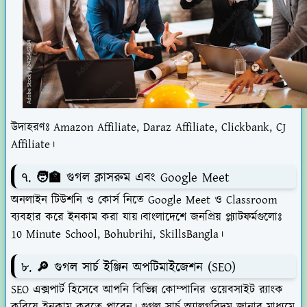
উদাহরণঃ Amazon Affiliate, Daraz Affiliate, Clickbank, CJ
Affiliate।
৭. 🧑‍🏫
গুগল ক্লাসরুম এবং Google Meet
অনলাইন টিউশনি ও কোর্স নিতে Google Meet ও Classroom
ব্যবহার করে ইনকাম করা যায়।বাংলাদেশে জনপ্রিয় প্ল্যাটফর্মগুলোঃ
10 Minute School, Bohubrihi, SkillsBangla।
৮
. 🔎
গুগল সার্চ ইঞ্জিন অপটিমাইজেশন (SEO)
SEO এক্সপার্ট হিসেবে আপনি বিভিন্ন কোম্পানির ওয়েবসাইট র‍্যাংক
করিয়ে ইনকাম করতে পারেন। গুগল সার্চ অ্যালগরিদম জানার মাধ্যমে