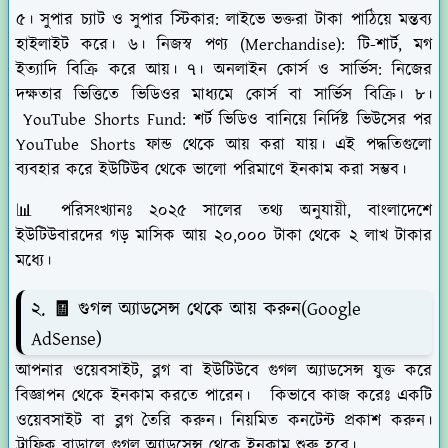
৫। সুপার চ্যাট ও সুপার স্টিকার: লাইভে ভক্তরা টাকা পাঠিয়ে মন্তব্য
হাইলাইট করে। ৬। নিজস্ব পণ্য (Merchandise): টি-শার্ট, মগ
ইত্যাদি বিক্রি করে আয়। ৭। অনলাইন কোর্স ও সার্ভিস: নিজের
দক্ষতার ভিত্তিতে ভিডিওর মাধ্যমে কোর্স বা সার্ভিস বিক্রি। ৮।
YouTube Shorts Fund: শর্ট ভিডিও বানিয়ে নির্দিষ্ট ভিউসের পর
YouTube Shorts ফান্ড থেকে আয় করা যায়। এই পদ্ধতিগুলো
ব্যবহার করে ইউটিউব থেকে ভালো পরিমাণে ইনকাম করা সম্ভব।
📊 পরিসংখ্যানঃ ২০২৫ সালের তথ্য অনুযায়ী, বাংলাদেশে
ইউটিউবারদের গড় মাসিক আয় ২০,০০০ টাকা থেকে ২ লাখ টাকার
মধ্যে।
২.
🧾 গুগল অ্যাডসেন্স থেকে আয় করুন(Google
AdSense)
আপনার ওয়েবসাইট, ব্লগ বা ইউটিউবে গুগল অ্যাডসেন্স যুক্ত করে
বিজ্ঞাপন থেকে ইনকাম করতে পারেন। কিভাবে কাজ করেঃ একটি
ওয়েবসাইট বা ব্লগ তৈরি করুন। নিয়মিত কনটেন্ট প্রকাশ করুন।
ট্রাফিক বাড়ালে গুগল অ্যাডসেন্স থেকে ইনকাম শুরু হবে।